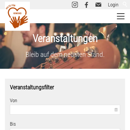
Login
Kiwoko
Veranstaltungen
Über uns
Bleib auf dem neusten Stand.
Informieren
Veranstaltungsfilter
Aktiv werden
Von
Spenden
Bis