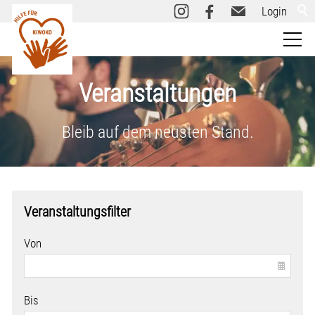
Login
Kiwoko
Veranstaltungen
Über uns
Bleib auf dem neusten Stand.
Informieren
Veranstaltungsfilter
Aktiv werden
Von
Spenden
Bis