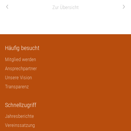
Aktiv werden
Vorheriger Artikel
Nächster Artikel
Zur Übersicht
Spenden
Häufig besucht
Mitglied werden
Ansprechpartner
Unsere Vision
Transparenz
Schnellzugriff
Jahresberichte
Vereinssatzung